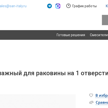
ales@san-italy.ru
График работы
К
Готовые решения
Смесители
чажный для раковины на 1 отверст
В изб
Сравн