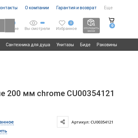
онтакты
О компании
Гарантия и возврат
Еще
0
0
0
Вы смотрели
Избранное
Сравнение
ОТСЛЕДИТЬ
ЗАКАЗ
Сантехника для душа
Унитазы
Биде
Раковины
ие 200 мм chrome CU00354121
ранное
Артикул: CU00354121
ить