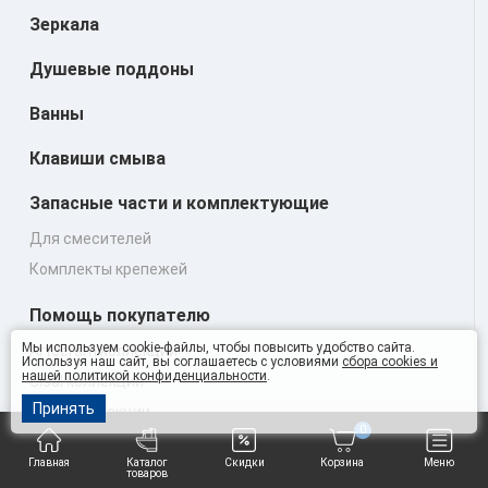
Зеркала
Душевые поддоны
Ванны
Клавиши смыва
Запасные части и комплектующие
Для смесителей
Комплекты крепежей
Помощь покупателю
Мы используем cookie-файлы, чтобы повысить удобство сайта.
Artceram коллекции
Используя наш сайт, вы соглашаетесь с условиями
сбора cookies и
нашей политикой конфиденциальности
.
Cisal коллекции
Принять
Stella коллекции
0
Huber коллекции
Главная
Каталог
Скидки
Корзина
Меню
Гарантия и возврат
товаров