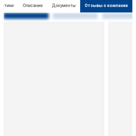
истики
Описание
Документы
Отзывы о компании