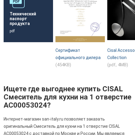
Технический
паспорт
продукта
pdf
Сертификат
Cisal Accesso
официального дилера
Collection
(454KB)
(pdf, 4MB)
Ищете где выгоднее купить CISAL
Смеситель для кухни на 1 отверстие
AC00053024?
Интернет-магазин san-italy.ru позволяет заказать
оригинальный Смеситель для кухни на 1 отверстие CISAL
AC00053024 с доставкой по Москве и России. Мы являемся