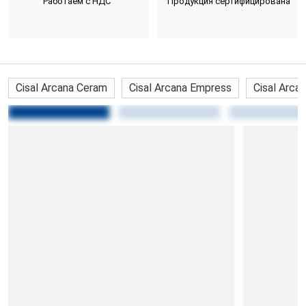
Работаем с НДС
Продукция сертифицирована
Cisal Arcana Ceram
Cisal Arcana Empress
Cisal Arca