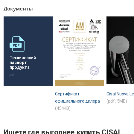
Документы
Технический
паспорт
продукта
pdf
Сертификат
Cisal Nuova L
(pdf, 5MB)
официального дилера
(454KB)
Ищете где выгоднее купить CISAL