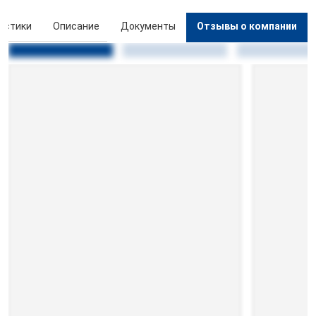
истики
Описание
Документы
Отзывы о компании