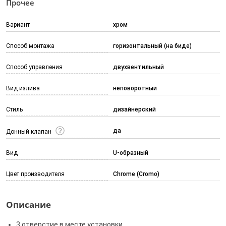
Прочее
Вариант
хром
Способ монтажа
горизонтальный (на биде)
Способ управления
двухвентильный
Вид излива
неповоротный
Стиль
дизайнерский
да
Донный клапан
Вид
U-образный
Цвет производителя
Chrome (Cromo)
Описание
3 отверстие в месте установки.