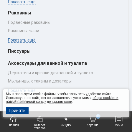
Показать ещё
Раковины
Подвесные раковины
Раковины‑чаши
Показать ещё
Писсуары
Аксессуары для ванной и туалета
Держатели и крючки для ванной и туалета
Мыльницы, стаканы и дозаторы
Показать ещё
Мы используем cookie-файлы, чтобы повысить удобство сайта.
Используя наш сайт, вы соглашаетесь с условиями
сбора cookies и
Зеркала
нашей политикой конфиденциальности
.
Принять
Душевые поддоны
0
Ванны
Главная
Каталог
Скидки
Корзина
Меню
товаров