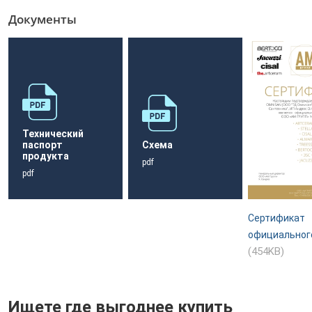
Документы
Технический
паспорт
Схема
продукта
pdf
pdf
Сертификат
официальног
(454KB)
Ищете где выгоднее купить