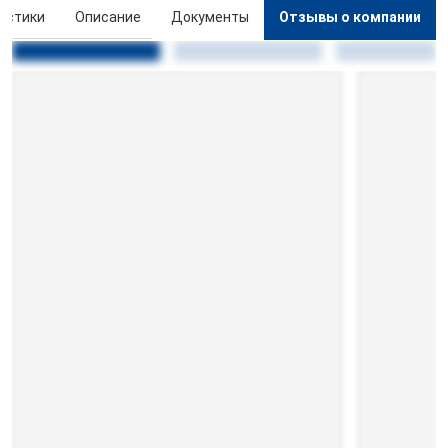
истики
Описание
Документы
Отзывы о компании