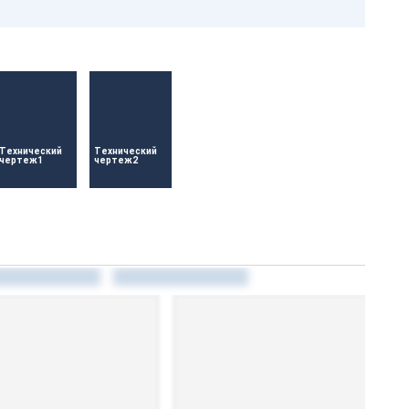
Технический 
Технический 
чертеж1
чертеж2