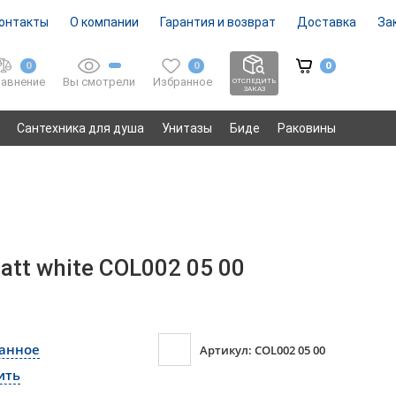
онтакты
О компании
Гарантия и возврат
Доставка
За
0
0
0
Вы смотрели
Избранное
авнение
ОТСЛЕДИТЬ
ЗАКАЗ
Сантехника для душа
Унитазы
Биде
Раковины
tt white COL002 05 00
ранное
Артикул: COL002 05 00
ить