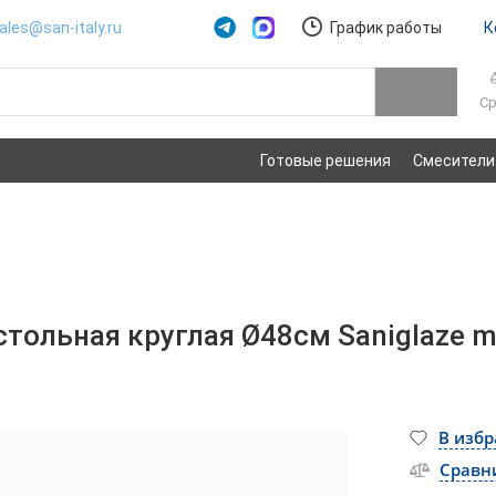
ales@san-italy.ru
График работы
К
Ср
Готовые решения
Смесители
ольная круглая Ø48см Saniglaze ma
В изб
Сравн