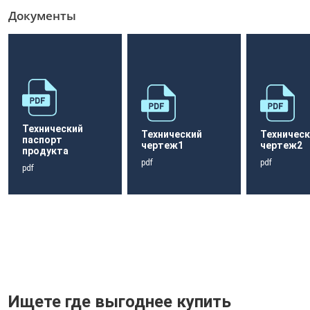
Документы
Технический
Технический
Техническ
паспорт
чертеж1
чертеж2
продукта
pdf
pdf
pdf
Ищете где выгоднее купить