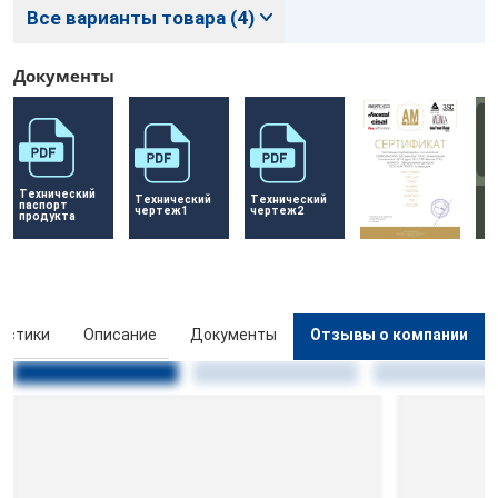
Все варианты товара (4)
Документы
Технический 
Технический 
Технический 
паспорт 
чертеж1
чертеж2
продукта
истики
Описание
Документы
Отзывы о компании