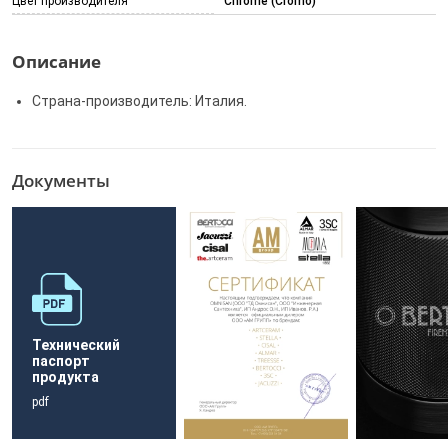
Цвет производителя
Chrome (Cromo)
Описание
Страна-производитель: Италия.
Документы
Технический
паспорт
продукта
pdf