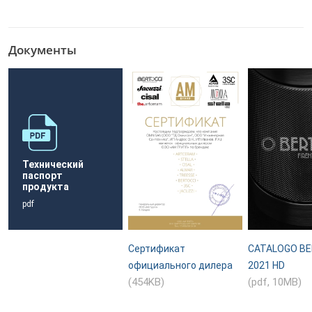
Документы
Технический
паспорт
продукта
pdf
Сертификат
CATALOGO BE
официального дилера
2021 HD
(454KB)
(pdf, 10MB)