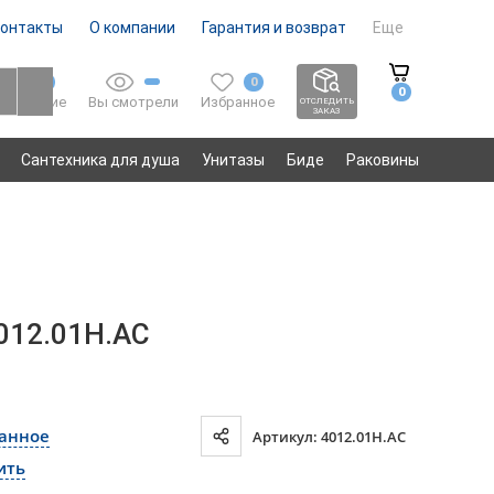
онтакты
О компании
Гарантия и возврат
Еще
0
0
0
Вы смотрели
Избранное
Сравнение
ОТСЛЕДИТЬ
ЗАКАЗ
Сантехника для душа
Унитазы
Биде
Раковины
4012.01H.AC
ранное
Артикул: 4012.01H.AC
ить