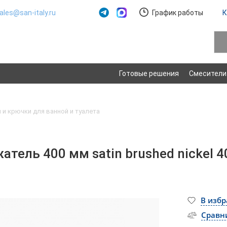
ales@san-italy.ru
График работы
К
Готовые решения
Смесители
и крючки для ванной и туалета
тель 400 мм satin brushed nickel 
В изб
Сравн