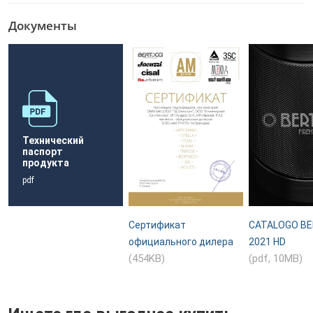
Документы
Технический
паспорт
продукта
pdf
Сертификат
CATALOGO BE
официального дилера
2021 HD
(454KB)
(pdf, 10MB)