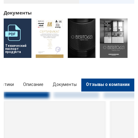
Документы
Технический 
паспорт 
продукта
истики
Описание
Документы
Отзывы о компании