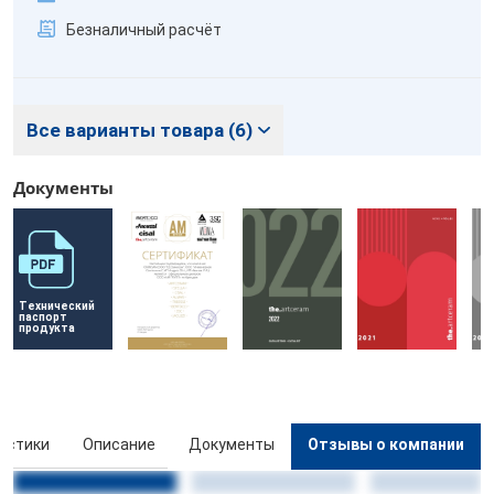
Безналичный расчёт
Все варианты товара (6)
Документы
Технический 
паспорт 
продукта
истики
Описание
Документы
Отзывы о компании