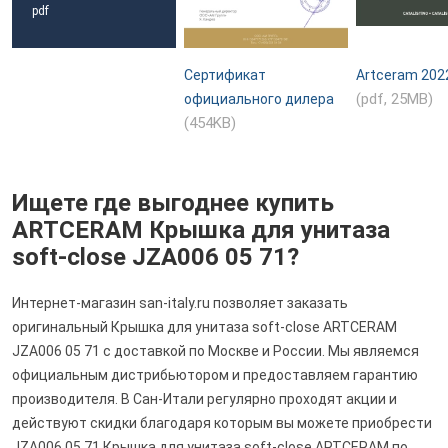
pdf
Сертификат
Artceram 202
(pdf, 25MB)
официального дилера
(454KB)
Ищете где выгоднее купить
ARTCERAM Крышка для унитаза
soft-close JZA006 05 71?
Интернет-магазин san-italy.ru позволяет заказать
оригинальный Крышка для унитаза soft-close ARTCERAM
JZA006 05 71 с доставкой по Москве и России. Мы являемся
официальным дистрибьютором и предоставляем гарантию
производителя. В Сан-Итали регулярно проходят акции и
действуют скидки благодаря которым вы можете приобрести
JZA006 05 71 Крышка для унитаза soft-close ARTCERAM по