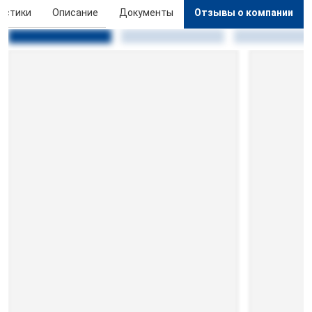
истики
Описание
Документы
Отзывы о компании