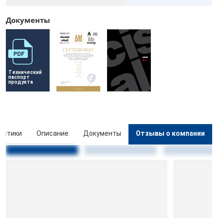
Документы
Технический 
паспорт 
продукта
истики
Описание
Документы
Отзывы о компании