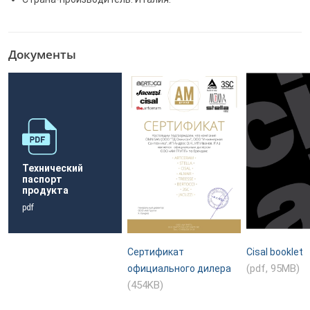
Документы
Технический
паспорт
продукта
pdf
Сертификат
Cisal booklet
(pdf, 95MB)
официального дилера
(454KB)