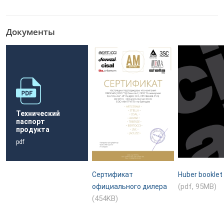
Документы
Технический
паспорт
продукта
pdf
Сертификат
Huber booklet
(pdf, 95MB)
официального дилера
(454KB)