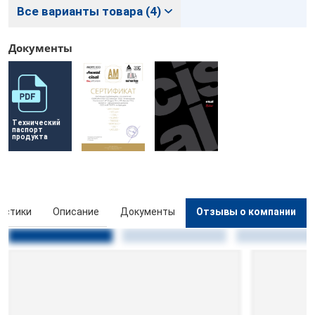
Все варианты товара (4)
Документы
Технический 
паспорт 
продукта
истики
Описание
Документы
Отзывы о компании