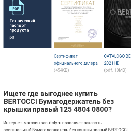
Технический
паспорт
продукта
pdf
Сертификат
CATALOGO BE
официального дилера
2021 HD
(454KB)
(pdf, 10MB)
Ищете где выгоднее купить
BERTOCCI Бумагодержатель без
крышки правый 125 4804 0800?
Интернет-магазин san-italy.ru позволяет заказать
оригинальный Бумагодержатель без крышки правый BERTOCCI