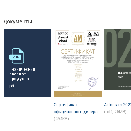
Документы
Технический
паспорт
продукта
pdf
Сертификат
Artceram 202
(pdf, 25MB)
официального дилера
(454KB)