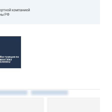
ортной компанией
оны РФ
Инструкция по 
монтажу 
E300002