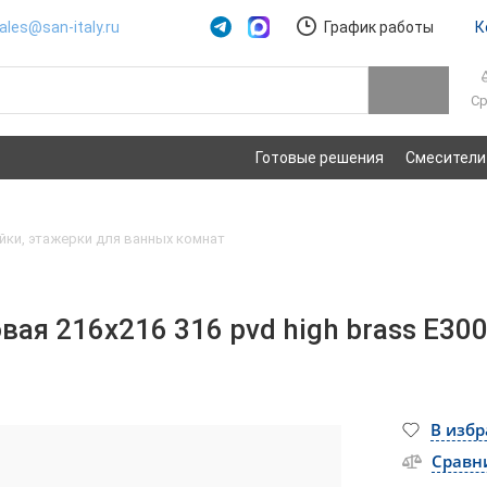
ales@san-italy.ru
График работы
К
Ср
Готовые решения
Смесители
йки, этажерки для ванных комнат
ая 216x216 316 pvd high brass E30
В изб
Сравн