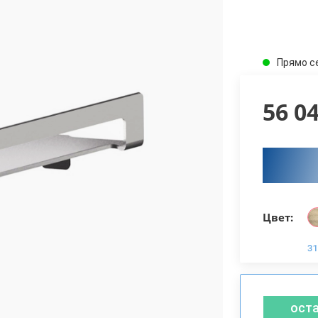
Прямо с
56 0
Цвет:
31
ост