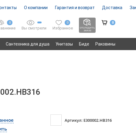
онтакты
О компании
Гарантия и возврат
Доставка
За
0
0
0
Вы смотрели
Избранное
авнение
ОТСЛЕДИТЬ
ЗАКАЗ
Сантехника для душа
Унитазы
Биде
Раковины
0002.HB316
ранное
Артикул: E300002.HB316
ить