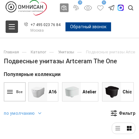
0
0
+7 495 023 76 84
Обратный звонок
Москва
Главная
Каталог
Унитазы
Подвесные унитазы Artcera
Подвесные унитазы Artceram The One
Популярные коллекции
Все
A16
Atelier
Chic
по умолчанию
Фильтр