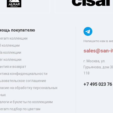
мощь покупателю
ceram коллекции
Напишите нам в м
al коллекции
sales@san-it
lla коллекции
er коллекции
г. Москва, ул.
антия и возврат
Гурьянова, дом 30
118
итика конфиденциальности
ьзовательское соглашение
+7 495 023 76
ласие на обработку персональных
ных
алоги и буклеты по коллекциям
ceram подбор по цветам