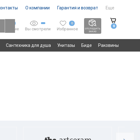
онтакты
О компании
Гарантия и возврат
Еще
0
0
0
Вы смотрели
Избранное
Сравнение
ОТСЛЕДИТЬ
ЗАКАЗ
Сантехника для душа
Унитазы
Биде
Раковины