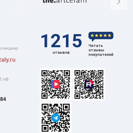
1215
Читать
ессенджер
отзывы
отзывов
покупателей
aly.ru
, оф.
 84