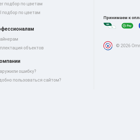
er подбор по цветам
al подбор по цветам
Принимаем к опл
офессионалам
айнерам
© 2026 Omn
плектация объектов
компании
аружили ошибку?
добно пользоваться сайтом?