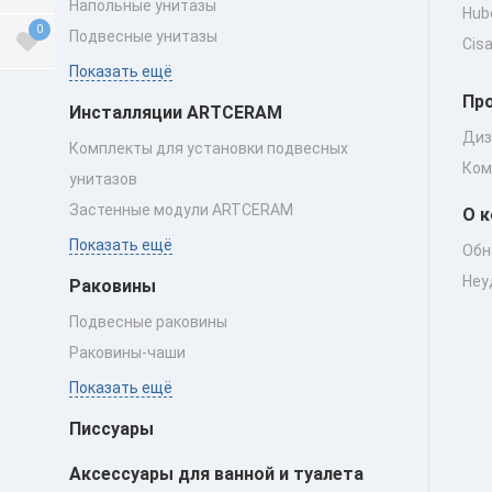
Напольные унитазы
Hub
0
Подвесные унитазы
Cis
Показать ещё
Пр
Инсталляции ARTCERAM
Диз
Комплекты для установки подвесных
Ком
унитазов
Застенные модули ARTCERAM
О 
Показать ещё
Обн
Неу
Раковины
Подвесные раковины
Раковины‑чаши
Показать ещё
Писсуары
Аксессуары для ванной и туалета