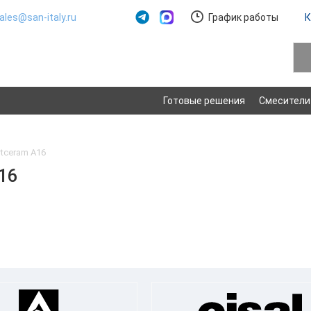
ales@san-italy.ru
График работы
К
Готовые решения
Смесители
tceram A16
16