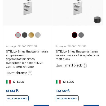
Артикул:
SR06013CR00
Артикул:
SR06013NE00
STELLA Sirius Внешняя часть
STELLA Sirius Внешняя часть
встраиваемого
термостата на 2 потребителя,
термостатического
matt black
смесителя с 2 запорными
matt black
Цвет:
вентилями, chrome
chrome
Цвет:
STELLA
STELLA
₽.
₽.
83 853
142 729
осталось мало
осталось мало