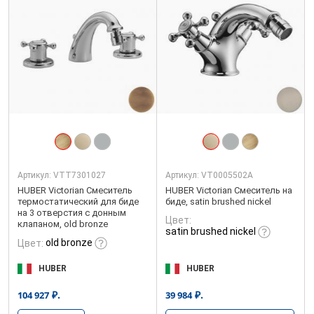
Артикул:
VTT7301027
Артикул:
VT0005502A
HUBER Victorian Смеситель
HUBER Victorian Смеситель на
термостатический для биде
биде, satin brushed nickel
на 3 отверстия с донным
Цвет:
клапаном, old bronze
satin brushed nickel
old bronze
Цвет:
HUBER
HUBER
₽.
₽.
104 927
39 984