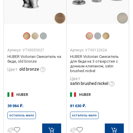
Артикул:
VT00055027
Артикул:
VT0012202A
HUBER Victorian Смеситель на
HUBER Victorian Смеситель
биде, old bronze
для биде на 3 отверстия с
донным клапаном, satin
old bronze
Цвет:
brushed nickel
Цвет:
satin brushed nickel
HUBER
HUBER
₽.
₽.
39 984
81 630
осталось мало
осталось мало