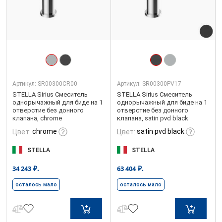
Артикул:
SR00300CR00
Артикул:
SR00300PV17
STELLA Sirius Смеситель
STELLA Sirius Смеситель
однорычажный для биде на 1
однорычажный для биде на 1
отверстие без донного
отверстие без донного
клапана, chrome
клапана, satin pvd black
chrome
satin pvd black
Цвет:
Цвет:
STELLA
STELLA
₽.
₽.
34 243
63 404
осталось мало
осталось мало