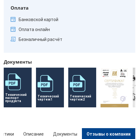
Оплата
Банковской картой
Оплата онлайн
Безналичный расчёт
Документы
Технический 
Технический 
Технический 
паспорт 
чертеж1
чертеж2
продукта
истики
Описание
Документы
Отзывы о компании