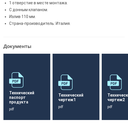
1 отверстие в месте монтажа.
С донным клапаном.
Излив 110 мм.
Страна-производитель: Италия.
Документы
Технический
Технический
Техническ
паспорт
чертеж1
чертеж2
продукта
pdf
pdf
pdf