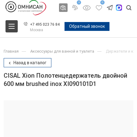
0
0
+7 495 023 76 84
Обратный звонок
Москва
Главная
Аксессуары для ванной и туалета
Держатели и крю
Назад в каталог
CISAL Xion Полотенцедержатель двойной
600 мм brushed inox XI090101D1