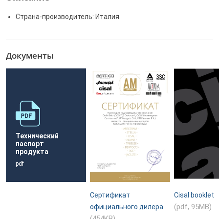
Страна-производитель: Италия.
Документы
Технический
паспорт
продукта
pdf
Сертификат
Cisal booklet
(pdf, 95MB)
официального дилера
(454KB)