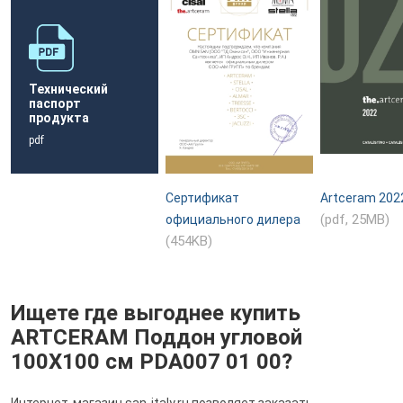
Технический
паспорт
продукта
pdf
Сертификат
Artceram 202
(pdf, 25MB)
официального дилера
(454KB)
Ищете где выгоднее купить
ARTCERAM Поддон угловой
100X100 см PDA007 01 00?