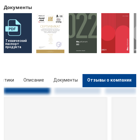
Документы
Технический 
паспорт 
продукта
истики
Описание
Документы
Отзывы о компании