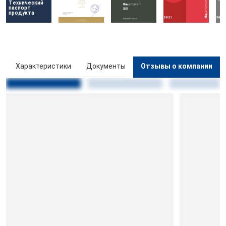
Технический 
паспорт 
продукта
ы
Характеристики
Документы
Отзывы о компании