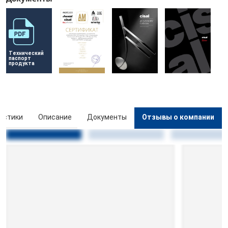
Технический 
паспорт 
продукта
истики
Описание
Документы
Отзывы о компании