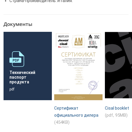
Страна-производитель: Италия.
Документы
Технический
паспорт
продукта
pdf
Сертификат
Cisal booklet
(pdf, 95MB)
официального дилера
(454KB)