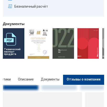
Безналичный расчёт
Документы
Технический 
паспорт 
продукта
истики
Описание
Документы
Отзывы о компании