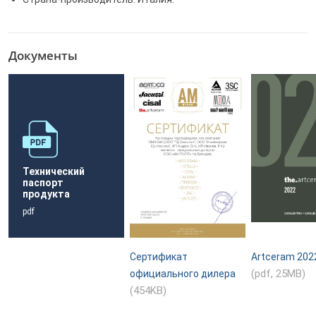
Документы
Технический
паспорт
продукта
pdf
Сертификат
Artceram 202
(pdf, 25MB)
официального дилера
(454KB)