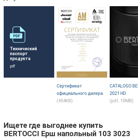
Технический
паспорт
продукта
pdf
Сертификат
CATALOGO BE
официального дилера
2021 HD
(454KB)
(pdf, 10MB)
Ищете где выгоднее купить
BERTOCCI Ерш напольный 103 3023