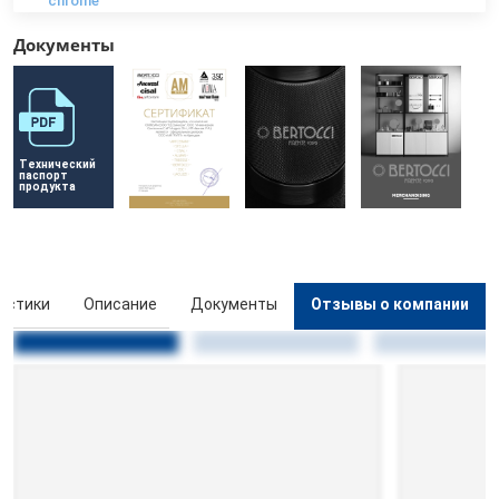
chrome
Документы
Технический 
паспорт 
продукта
истики
Описание
Документы
Отзывы о компании