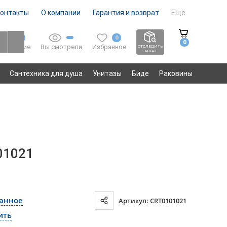
онтакты
О компании
Гарантия и возврат
Еще
0
0
0
Вы смотрели
Избранное
Сравнение
ОТСЛЕДИТЬ
ЗАКАЗ
Сантехника для душа
Унитазы
Биде
Раковины
01021
ранное
Артикул: CRТ0101021
ить