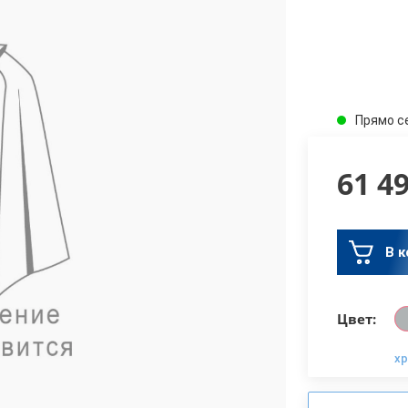
Прямо с
61 4
В к
Цвет:
х