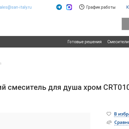
ales@san-italy.ru
График работы
К
Готовые решения
Смесители
а
ий смеситель для душа хром CRТ01
В изб
Сравн