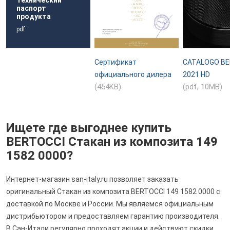
паспорт
продукта
pdf
Сертификат
CATALOGO BE
официального дилера
2021 HD
(454KB)
(pdf, 10MB)
Ищете где выгоднее купить
BERTOCCI Стакан из композита 149
1582 0000?
Интернет-магазин san-italy.ru позволяет заказать
оригинальный Стакан из композита BERTOCCI 149 1582 0000 с
доставкой по Москве и России. Мы являемся официальным
дистрибьютором и предоставляем гарантию производителя.
В Сан-Итали регулярно проходят акции и действуют скидки