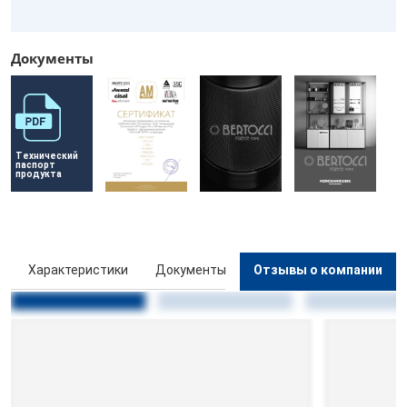
Документы
Технический 
паспорт 
продукта
ы
Характеристики
Документы
Отзывы о компании