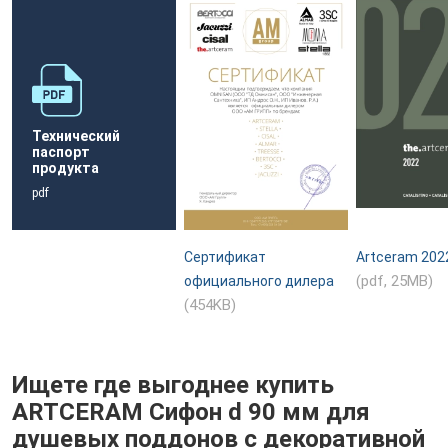
Технический
паспорт
продукта
pdf
Сертификат
Artceram 202
(pdf, 25MB)
официального дилера
(454KB)
Ищете где выгоднее купить
ARTCERAM Сифон d 90 мм для
душевых поддонов с декоративной