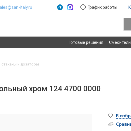
ales@san-italy.ru
График работы
К
Готовые решения
Смесители
 стаканы и дозаторы
тольный хром 124 4700 0000
В изб
Сравн