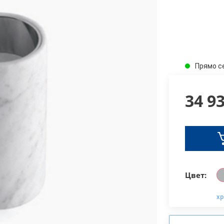
Прямо с
34 9
Цвет:
х