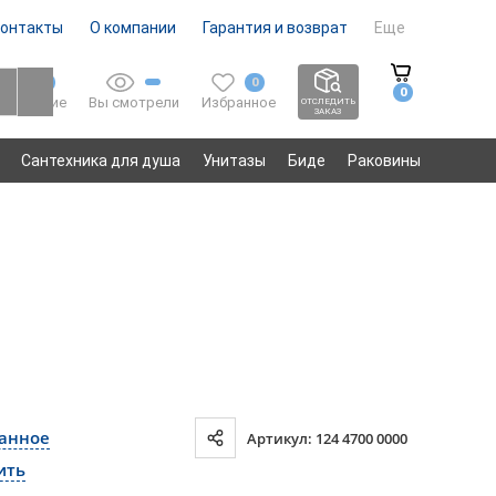
онтакты
О компании
Гарантия и возврат
Еще
0
0
0
Вы смотрели
Избранное
Сравнение
ОТСЛЕДИТЬ
ЗАКАЗ
Сантехника для душа
Унитазы
Биде
Раковины
ранное
Артикул: 124 4700 0000
ить