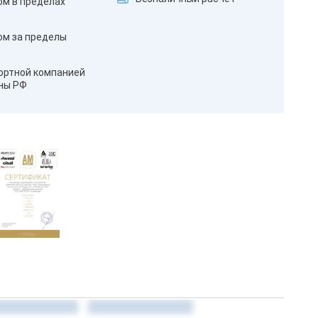
ом в пределах
ом за пределы
ортной компанией
оны РФ