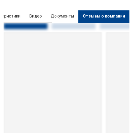
теристики
Видео
Документы
Отзывы о компании