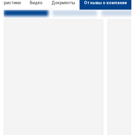
теристики
Видео
Документы
Отзывы о компании